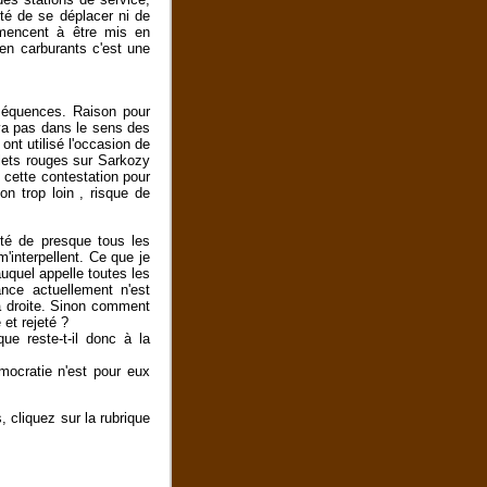
ité de se déplacer ni de
mmencent à être mis en
en carburants c'est une
nséquences. Raison pour
 va pas dans le sens des
ont utilisé l'occasion de
lets rouges sur Sarkozy
e cette contestation pour
on trop loin , risque de
ité de presque tous les
'interpellent. Ce que je
uquel appelle toutes les
nce actuellement n'est
a droite. Sinon comment
et rejeté ?
ue reste-t-il donc à la
ocratie n'est pour eux
, cliquez sur la rubrique