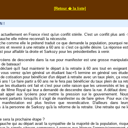
[Retour � la liste]
N !
actuellement en France n'est qu'un conflit stérile. C'est un conflit plus anti
gauche elle même reconnaît la nécessite.
uche comme elle le prétend traduit ce que demande la population, pourquoi n
ons et revenir à une retraite a 60 ans si c'est ce qu'elle désire. La réponse est
t pour affaiblir la droite et Sarkozy pour les présidentielles à venir.
céens de descendre dans la rue pour manifester est une grosse manipulati
 de bateaux!
déclaré qu'il faut maintenir le départ à la retraite à 60 ans tout en exigeant
, vous verrez qu'en général un étudiant bac+5 termine en général ses étude
 de cotisation pour bénéficier d'un départ à retraite avec un taux plein, ça v
6 ans ! Le faire partir a 60 ans ne le fera pas bénéficier du taux plein de sa retr
ue les étudiants ont fait et c'est pour cette raison que les universités et les
l de Mme Royal qui leur a demandé de descendre dans la rue. A défaut donc d
 fait appel aux lycéens pour mettre la pression sur le gouvernement. Nou
ent partants lorsqu'ils il s'agit de manifester ou de faire grève. Pour eux c
 manifestation est plus festive que revendicative. D'ailleurs dans leu
 à la personne de Sarkozy qu'à la reforme de la retraite. Une retraite qui ne
le sera la prochaine étape ?
 gauche qui au départ avait la sympathie de la majorité de la population, risq
 car le simple citoyen commence à penser que bloquer l'approvisionnement d