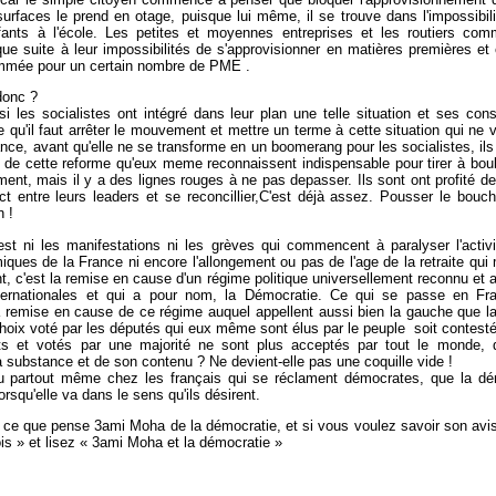
urfaces le prend en otage, puisque lui même, il se trouve dans l'impossibil
ants à l'école. Les petites et moyennes entreprises et les routiers co
e suite à leur impossibilités de s'approvisionner en matières premières et 
mmée pour un certain nombre de PME .
 donc ?
i les socialistes ont intégré dans leur plan une telle situation et ses co
se qu'il faut arrêter le mouvement et mettre un terme à cette situation qui ne
ance, avant qu'elle ne se transforme en un boomerang pour les socialistes, ils 
 de cette reforme qu'eux meme reconnaissent indispensable pour tirer à bou
ent, mais il y a des lignes rouges à ne pas depasser.
Ils sont ont profité d
ct entre leurs leaders et se reconcillier,C'est déjà assez. Pousser le bouch
n !
st ni les manifestations ni les grèves qui commencent à paralyser l'activ
ques de la France ni encore l'allongement ou pas de l'age de la retraite qui m
t, c'est la remise en cause d'un régime politique universellement reconnu et a
nternationales et qui a pour nom, la Démocratie. Ce qui se passe en Fra
 remise en cause de ce régime auquel appellent aussi bien la gauche que l
choix voté par les députés qui eux même sont élus par le peuple soit contesté 
its et votés par une majorité ne sont plus acceptés par tout le monde, q
 substance et de son contenu ? Ne devient-elle pas une coquille vide !
u partout même chez les français qui se réclament démocrates, que la dém
rsqu'elle va dans le sens qu'ils désirent.
ns ce que pense 3ami Moha de la démocratie, et si vous voulez savoir son avis
is » et lisez « 3ami Moha et la démocratie »