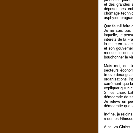
et des grandes s
déposer ses enf
chômage techniqu
asphyxie progra
Que faut-il faire
Je ne sais pas s
laquelle, je pen
intérêts de la Fr
la mise en place
et son gouvernem
renouer le conta
bouchonner le vi
Mais moi, ce n'e
secteurs économi
trouve dérangean
organisations i
carrément que la
expliquer qu'un 
Si les choix fa
démocratie de sa
Je relève un pe
démocratie que lo
In-fine, je rejoi
« contes Ghrisso
Ainsi va Ghriss