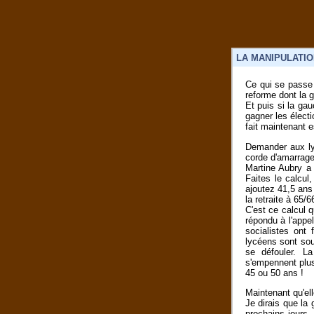
LA MANIPULATIO
Ce qui se passe 
reforme dont la 
Et puis si la ga
gagner les électi
fait maintenant es
Demander aux ly
corde d'amarrage
Martine Aubry a 
Faites le calcul
ajoutez 41,5 ans
la retraite à 65/6
C'est ce calcul q
répondu à l'appe
socialistes ont
lycéens sont souv
se défouler. La
s'empennent plus
45 ou 50 ans !
Maintenant qu'el
Je dirais que la
prochains jours,