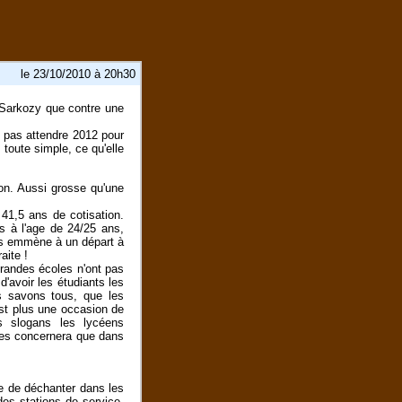
le 23/10/2010 à 20h30
 -Sarkozy que contre une
e pas attendre 2012 pour
 toute simple, ce qu'elle
on. Aussi grosse qu'une
 41,5 ans de cotisation.
s à l'age de 24/25 ans,
ous emmène à un départ à
aite !
 grandes écoles n'ont pas
'avoir les étudiants les
s savons tous, que les
'est plus une occasion de
rs slogans les lycéens
 les concernera que dans
ue de déchanter dans les
es stations de service,