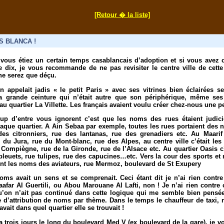
[Retour � la liste]
S BLANCA !
ous étiez un certain temps casablancais d’adoption et si vous avez
 dix, je vous recommande de ne pas revisiter le centre ville de cette
ne serez que déçu.
on appelait jadis « le petit Paris » avec ses vitrines bien éclairées 
a grande ceinture qui n’était autre que son périphérique, même ses 
 quartier La Villette. Les français avaient voulu créer chez-nous une pet
p d’entre vous ignorent c’est que les noms des rues étaient judic
aque quartier.
A Ain Sebaa par exemple, toutes les rues portaient des 
des citronniers, rue des lantanas, rue des grenadiers etc. Au Maarif
du Jura, rue du Mont-blanc, rue des Alpes, au centre ville c’était les
 Compiègne, rue de la Gironde, rue de l’Alsace etc. Au quartier Oasis 
 bleuets, rue tulipes, rue des capucines…etc.
Vers la cour des sports et
ent les noms des aviateurs, rue Mermoz, boulevard de St Exupery
ms avait un sens et se comprenait. Ceci étant dit je n’ai rien contre
far Al Guertili, ou Abou Marouane Al Lafti, non !
Je n’ai rien contre
qu’on n’ait pas continué dans cette logique qui me semble bien pensé
ée d’attribution de noms par thème.
Dans le temps le chauffeur de taxi, r
vait dans quel quartier elle se trouvait !
ya trois jours le long du boulevard Med V (ex boulevard de la gare), je v