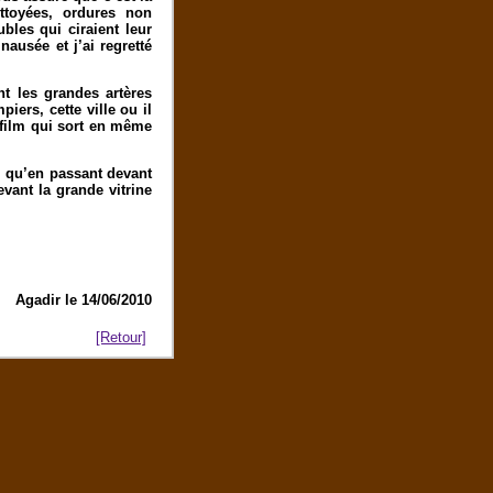
ettoyées, ordures non
les qui ciraient leur
ausée et j’ai regretté
nt les grandes artères
ers, cette ville ou il
n film qui sort en même
i qu’en passant devant
evant la grande vitrine
Agadir le 14/06/2010
[Retour]