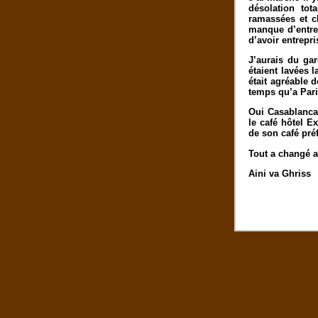
désolation tot
ramassées et c
manque d’entre
d’avoir entrepr
J’aurais du gar
étaient lavées 
était agréable d
temps qu’a Pari
Oui Casablanca 
le café hôtel Ex
de son café préf
Tout a changé 
Aini va Ghriss