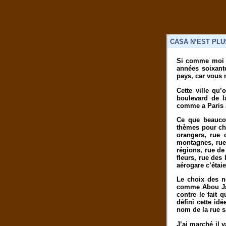
CASA N’EST PLU
Si comme moi v
années soixante
pays, car vous 
Cette ville qu’
boulevard de l
comme a Paris au
Ce que beaucou
thèmes pour ch
orangers, rue 
montagnes, rue 
régions, rue de
fleurs, rue des
aérogare c’étai
Le choix des no
comme Abou Jaa
contre le fait 
défini cette id
nom de la rue sa
J’ai marché il 