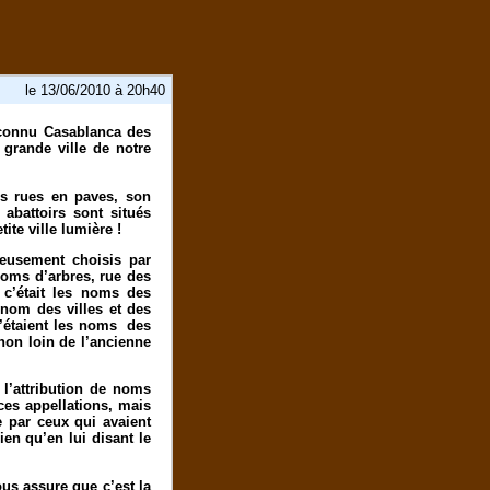
le 13/06/2010 à 20h40
 connu Casablanca des
 grande ville de notre
ses rues en paves, son
abattoirs sont situés
ite ville lumière !
ieusement choisis par
noms d’arbres, rue des
 c’était les noms des
 nom des villes et des
c’étaient les noms des
 non loin de l’ancienne
 l’attribution de noms
 ces appellations, mais
e par ceux qui avaient
ien qu’en lui disant le
ous assure que c’est la