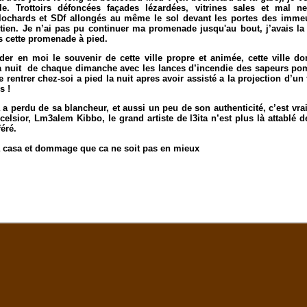
ale.
Trottoirs défoncées façades lézardées, vitrines sales et mal n
lochards et SDf allongés au même le sol devant les portes des immeub
tien.
Je n’ai pas pu continuer ma promenade jusqu'au bout, j’avais la n
is cette promenade à pied.
der en moi le souvenir de cette ville propre et animée, cette ville do
la nuit de chaque dimanche avec les lances d’incendie des sapeurs pompi
e rentrer chez-soi a pied la nuit apres avoir assisté a la projection d’u
s !
a perdu de sa blancheur, et aussi un peu de son authenticité, c’est vra
celsior, Lm3alem Kibbo, le grand artiste de l3ita n’est plus là attablé d
éré.
a casa et dommage que ca ne soit pas en mieux